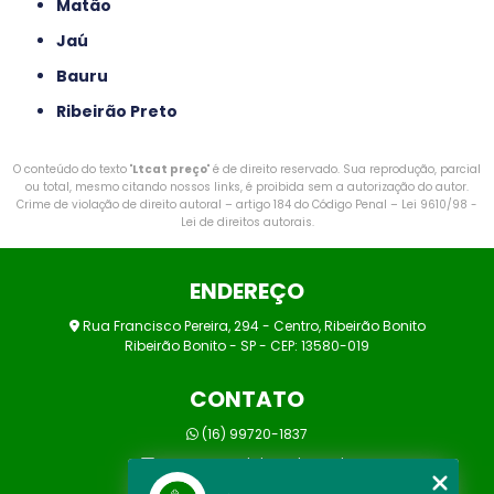
Matão
Jaú
Bauru
Ribeirão Preto
O conteúdo do texto "
Ltcat preço
" é de direito reservado. Sua reprodução, parcial
ou total, mesmo citando nossos links, é proibida sem a autorização do autor.
Crime de violação de direito autoral – artigo 184 do Código Penal –
Lei 9610/98 -
Lei de direitos autorais
.
ENDEREÇO
Rua Francisco Pereira, 294 - Centro, Ribeirão Bonito
Ribeirão Bonito - SP - CEP: 13580-019
CONTATO
(16) 99720-1837
marcos@prolaborsst.com.br