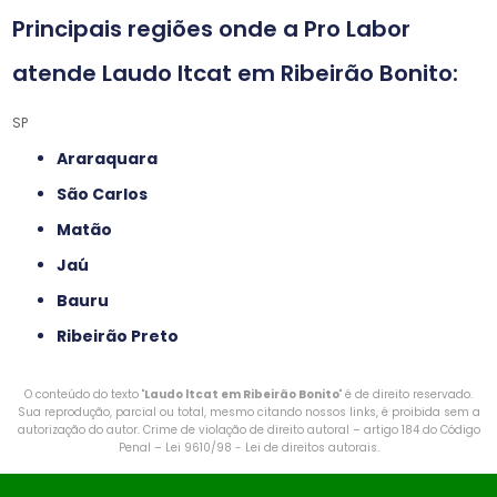
Principais regiões onde a Pro Labor
atende Laudo ltcat em Ribeirão Bonito:
SP
Araraquara
São Carlos
Matão
Jaú
Bauru
Ribeirão Preto
O conteúdo do texto "
Laudo ltcat em Ribeirão Bonito
" é de direito reservado.
Sua reprodução, parcial ou total, mesmo citando nossos links, é proibida sem a
autorização do autor. Crime de violação de direito autoral – artigo 184 do Código
Penal –
Lei 9610/98 - Lei de direitos autorais
.