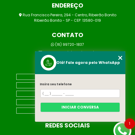
ENDEREÇO
Rua Francisco Pereira, 294 - Centro, Ribeirão Bonito
Ribeirão Bonito - SP - CEP: 13580-019
CONTATO
(16) 99720-1837
marcos@prolaborsst.com.br
Olá! Fale agora pelo WhatsApp
MENU
HOME
Insira seu telefone
EMPRESA
CONTATO
CATEGORIAS
INICIAR CONVERSA
MAPA DO SITE
1
REDES SOCIAIS