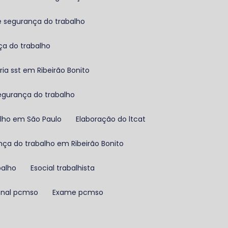
e segurança do trabalho
ça do trabalho
oria sst em Ribeirão Bonito
segurança do trabalho
alho em São Paulo
Elaboração do ltcat
nça do trabalho em Ribeirão Bonito
balho
Esocial trabalhista
onal pcmso
Exame pcmso