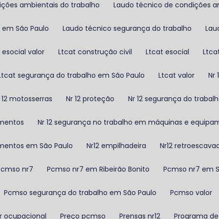
ições ambientais do trabalho
Laudo técnico de condições a
o em São Paulo
Laudo técnico segurança do trabalho
La
 esocial valor
Ltcat construção civil
Ltcat esocial
Ltca
Ltcat segurança do trabalho em São Paulo
Ltcat valor
N
Nr 12 motosserras
Nr 12 proteção
Nr 12 segurança do trabal
amentos
Nr 12 segurança no trabalho em máquinas e equipa
amentos em São Paulo
Nr12 empilhadeira
Nr12 retroescava
Pcmso nr7
Pcmso nr7 em Ribeirão Bonito
Pcmso nr7 em 
Pcmso segurança do trabalho em São Paulo
Pcmso valor
gr ocupacional
Preço pcmso
Prensas nr12
Programa de