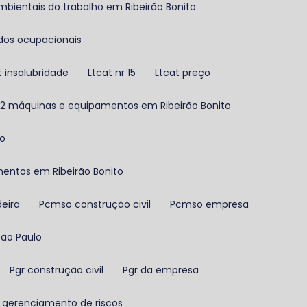
mbientais do trabalho em Ribeirão Bonito
udos ocupacionais
t insalubridade
Ltcat nr 15
Ltcat preço
r 12 máquinas e equipamentos em Ribeirão Bonito
ho
mentos em Ribeirão Bonito
deira
Pcmso construção civil
Pcmso empresa
São Paulo
Pgr construção civil
Pgr da empresa
 gerenciamento de riscos