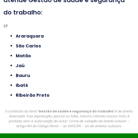
atende Gestão de saúde e segurança
do trabalho:
SP
Araraquara
São Carlos
Matão
Jaú
Bauru
Ibaté
Ribeirão Preto
O conteúdo do texto "
Gestão de saúde e segurança do trabalho
" é de direito
reservado. Sua reprodução, parcial ou total, mesmo citando nossos links, é
proibida sem a autorização do autor. Crime de violação de direito autoral –
artigo 184 do Código Penal –
Lei 9610/98 - Lei de direitos autorais
.