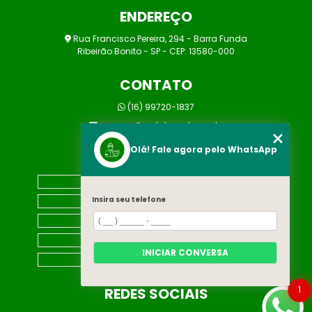
ENDEREÇO
Rua Francisco Pereira, 294 - Barra Funda
Ribeirão Bonito - SP - CEP: 13580-000
CONTATO
(16) 99720-1837
marcos@prolaborsst.com.br
Olá! Fale agora pelo WhatsApp
MENU
HOME
Insira seu telefone
EMPRESA
CONTATO
CATEGORIAS
INICIAR CONVERSA
MAPA DO SITE
1
REDES SOCIAIS