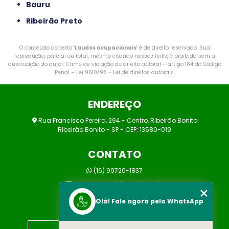
Bauru
Ribeirão Preto
O conteúdo do texto "
Laudos ocupacionais
" é de direito reservado. Sua
reprodução, parcial ou total, mesmo citando nossos links, é proibida sem a
autorização do autor. Crime de violação de direito autoral – artigo 184 do Código
Penal –
Lei 9610/98 - Lei de direitos autorais
.
ENDEREÇO
Rua Francisco Pereira, 294 - Centro, Ribeirão Bonito
Ribeirão Bonito - SP - CEP: 13580-019
CONTATO
(16) 99720-1837
marcos@prolaborsst.com.br
Olá! Fale agora pelo WhatsApp
MENU
HOME